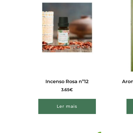
Incenso Rosa nº12
Arom
3.65
€
Ler mais