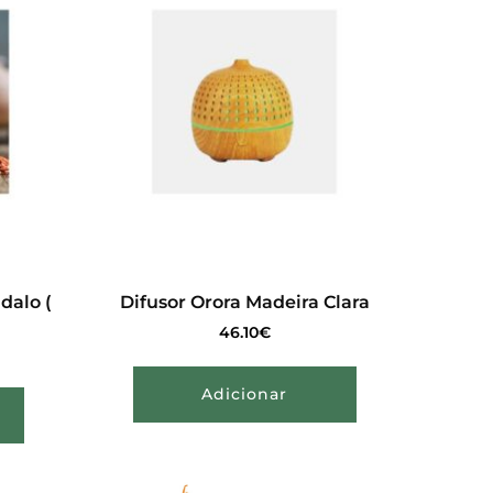
dalo (
Difusor Orora Madeira Clara
l
46.10
€
Adicionar