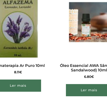
aterapia Ar Puro 10ml
Óleo Essencial AWA Sân
Sandalwood) 10m
8.11
€
6.80
€
Ler mais
Ler mais