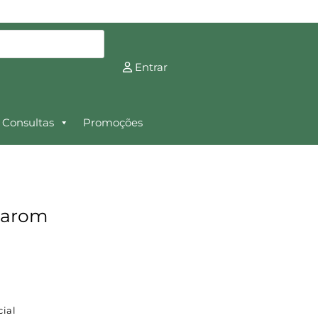
Entrar
Consultas
Promoções
anarom
cial