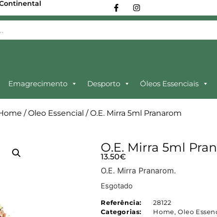
 Continental
Emagrecimento
Desporto
Óleos Essenciais
Home
/
Oleo Essencial
/ O.E. Mirra 5ml Pranarom
O.E. Mirra 5ml Pr
13.50
€
O.E. Mirra Pranarom.
Esgotado
Referência:
28122
Categorias:
Home
,
Oleo Essen