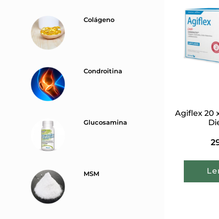
Colágeno
Condroitina
Agiflex 20
Di
Glucosamina
2
Le
MSM