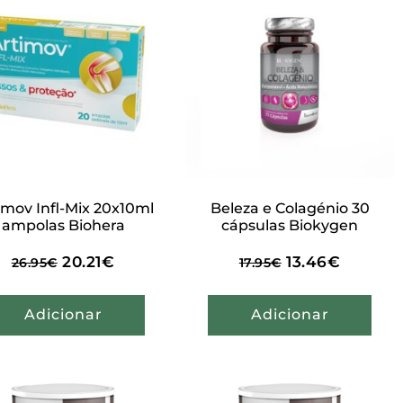
imov Infl-Mix 20x10ml
Beleza e Colagénio 30
ampolas Biohera
cápsulas Biokygen
20.21
€
13.46
€
26.95
€
17.95
€
Adicionar
Adicionar