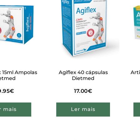
 x 15ml Ampolas
Agiflex 40 cápsulas
Art
etmed
Dietmed
9.95
€
17.00
€
r mais
Ler mais