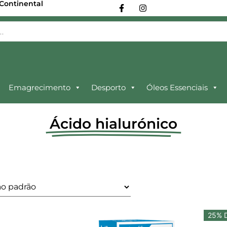
 Continental
Emagrecimento
Desporto
Óleos Essenciais
Ácido hialurónico
25% 