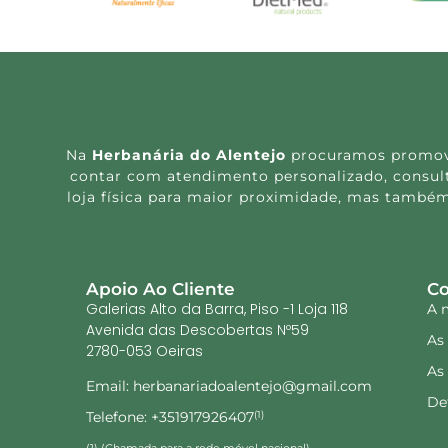
Na
Herbanária do Alentejo
procuramos promover
contar com atendimento personalizado, consulta
loja física para maior proximidade, mas também
Apoio Ao Cliente
Co
Galerias Alto da Barra, Piso -1 Loja 118
A 
Avenida das Descobertas Nº59
As
2780-053 Oeiras
As
Email: herbanariadoalentejo@gmail.com
De
Telefone: +351917926407
(1)