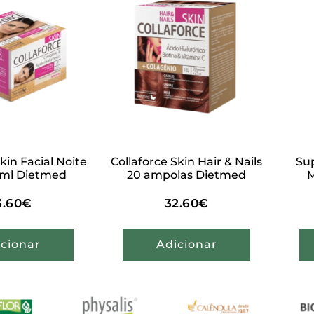
kin Facial Noite
Collaforce Skin Hair & Nails
Sup
0ml Dietmed
20 ampolas Dietmed
M
3.60
€
32.60
€
cionar
Adicionar