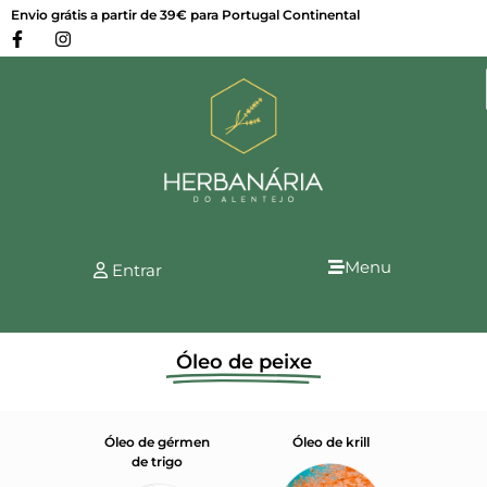
Envio grátis a partir de 39€ para Portugal Continental
Menu
Entrar
Óleo de peixe
nagra
Óleo de gérmen
Óleo de krill
Óleo
de trigo