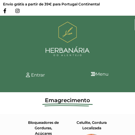
Envio grátis a partir de 39€ para Portugal Continental
Menu
Entrar
Emagrecimento
icos
Bloqueadores de
Celulite, Gordura
D
Gorduras,
Localizada
Dr
Açúcares