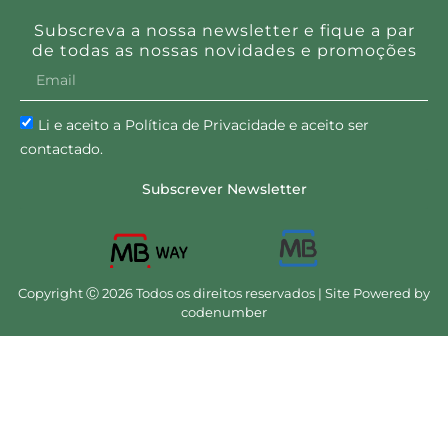
Biovena 500ml xarope
Borututu 250 ml xarope
Biohera
Biohera
18.15
€
17.18
€
24.20
€
22.90
€
Adicionar
Adicionar
Borututu 500mg 90
Cavalinha 500mg 90