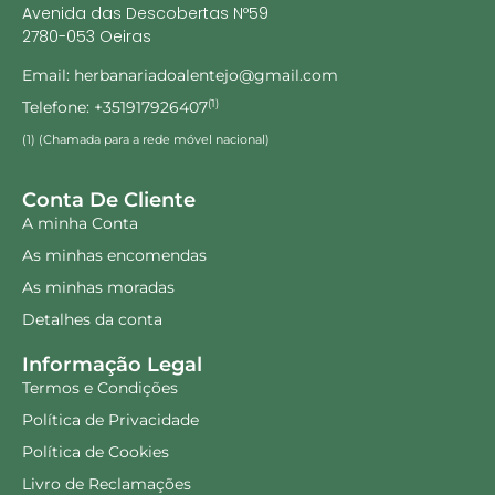
Beringela Zero Manga
Biolimão Gold 60
Laranja 500 ML Fharmonat
comprimidos Fharmonat
13.75
€
16.13
€
18.33
€
21.50
€
Adicionar
Adicionar
25% Desconto!
25% Desconto!