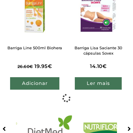
Barriga Line 500ml Biohera
Barriga Lisa Saciante 30
cápsulas Sovex
19.95
€
14.10
€
26.60
€
Adicionar
Ler mais
25% Desconto!