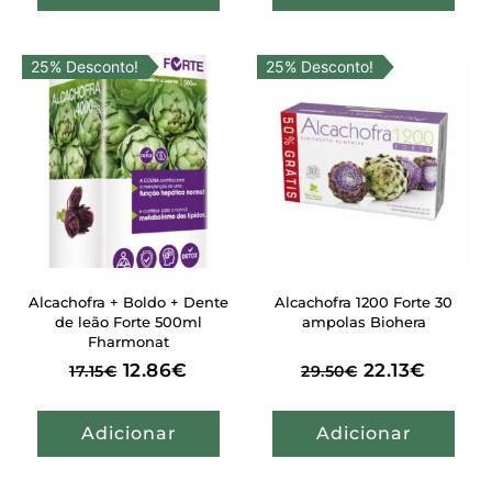
25% Desconto!
25% Desconto!
Alcachofra + Boldo + Dente
Alcachofra 1200 Forte 30
de leão Forte 500ml
ampolas Biohera
Fharmonat
12.86
€
22.13
€
17.15
€
29.50
€
Adicionar
Adicionar