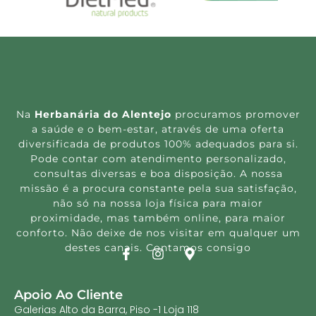
Berberina Complex 500mg
Beringela Zero Limão 500
120 capsulas HSN
ML Fharmonat
26.86
€
13.75
€
18.33
€
Ler mais
Adicionar
25% Desconto!
25% Desconto!