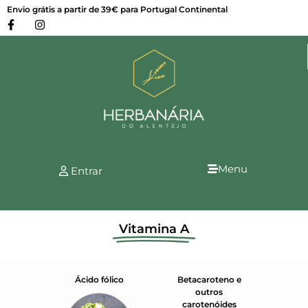
Envio grátis a partir de 39€ para Portugal Continental
Menu
Entrar
Vitamina A
a K
Ácido fólico
Betacaroteno e
Coe
outros
carotenóides