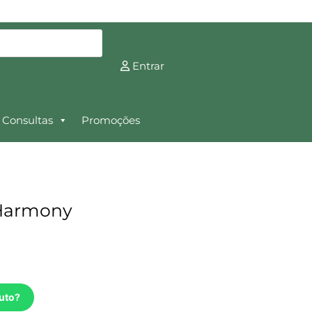
Entrar
Consultas
Promoções
 Harmony
uto?