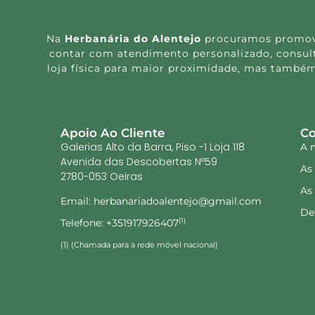
Na
Herbanária do Alentejo
procuramos promover
contar com atendimento personalizado, consulta
loja física para maior proximidade, mas também
Apoio Ao Cliente
Co
Galerias Alto da Barra, Piso -1 Loja 118
A 
Avenida das Descobertas Nº59
As
2780-053 Oeiras
As
Email: herbanariadoalentejo@gmail.com
De
Telefone: +351917926407
(1)
(1) (Chamada para a rede móvel nacional)