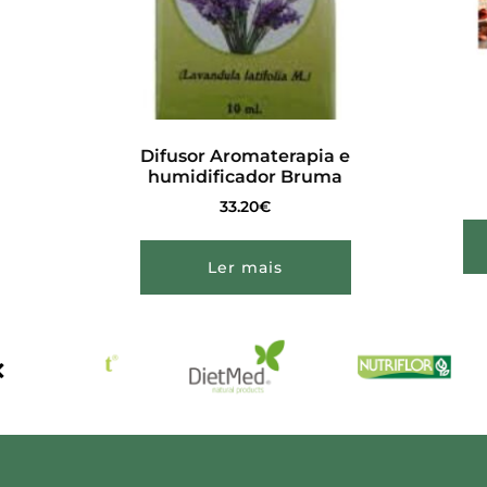
Difusor Aromaterapia e
humidificador Bruma
33.20
€
Ler mais