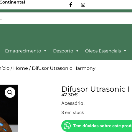
 Continental
Emagrecimento
Desporto
Óleos Essenciais
nício
/
Home
/ Difusor Utrasonic Harmony
Difusor Utrasonic
47.30
€
Acessório.
3 em stock
Tem dúvidas sobre este prod