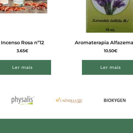
Incenso Rosa nº12
Aromaterapia Alfazema
3.65
€
10.50
€
Ler mais
Ler mais