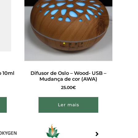
o 10ml
Difusor de Oslo – Wood- USB –
Mudança de cor (AWA)
25.00
€
Ler mais