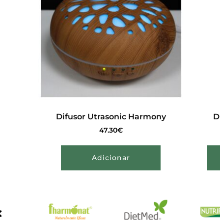
Difusor Utrasonic Harmony
D
47.30
€
Adicionar