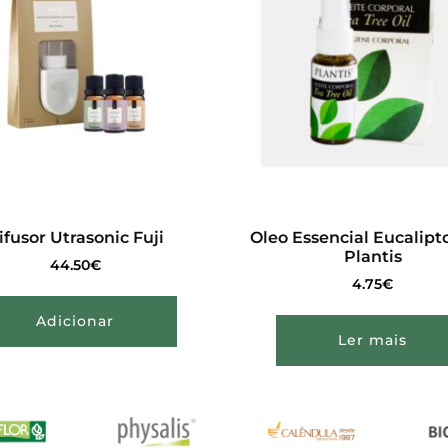
ifusor Utrasonic Fuji
Oleo Essencial Eucalipt
Plantis
44.50
€
4.75
€
Adicionar
Ler mais