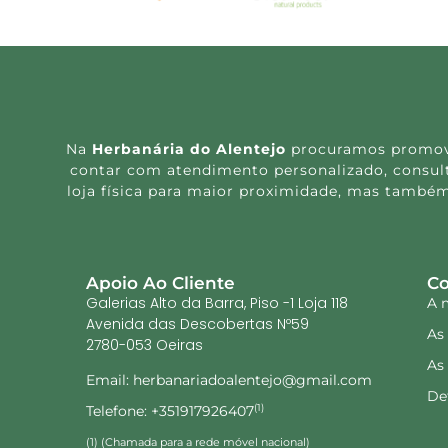
Na
Herbanária do Alentejo
procuramos promover
contar com atendimento personalizado, consulta
loja física para maior proximidade, mas também
Apoio Ao Cliente
Co
Galerias Alto da Barra, Piso -1 Loja 118
A 
Avenida das Descobertas Nº59
As
2780-053 Oeiras
As
Email: herbanariadoalentejo@gmail.com
De
Telefone: +351917926407
(1)
(1) (Chamada para a rede móvel nacional)