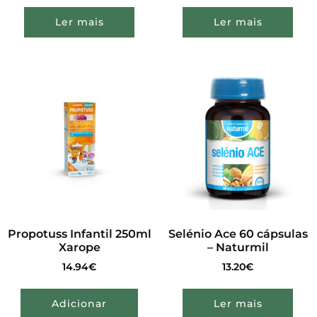
Ler mais
Ler mais
Propotuss Infantil 250ml
Selénio Ace 60 cápsulas
Xarope
– Naturmil
14.94
€
13.20
€
Adicionar
Ler mais