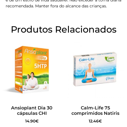
e de um estilo de vida saudável. Não exceder a toma diária
recomendada. Manter fora do alcance das crianças.
Produtos Relacionados
Ansioplant Dia 30
Calm-Life 75
cápsulas CHI
comprimidos Natiris
14.90
€
12.46
€