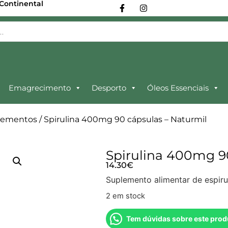
 Continental
Emagrecimento
Desporto
Óleos Essenciais
lementos
/ Spirulina 400mg 90 cápsulas – Naturmil
Spirulina 400mg 9
14.30
€
Suplemento alimentar de espiru
2 em stock
Tem dúvidas sobre este prod