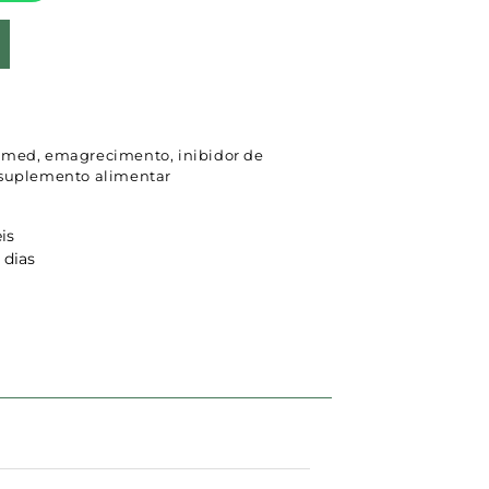
tmed
,
emagrecimento
,
inibidor de
suplemento alimentar
is
 dias