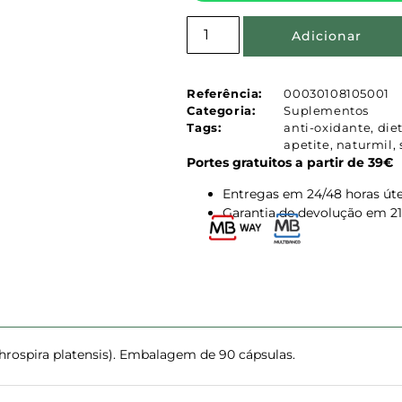
Adicionar
Referência:
00030108105001
Categoria:
Suplementos
Tags:
anti-oxidante
,
die
apetite
,
naturmil
,
Portes gratuitos a partir de 39€
Entregas em 24/48 horas úte
Garantia de devolução em 21
hrospira platensis). Embalagem de 90 cápsulas.