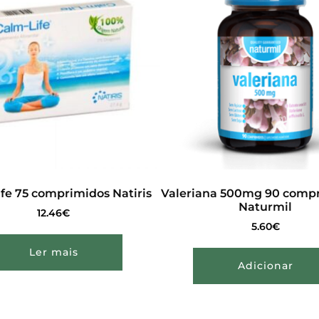
fe 75 comprimidos Natiris
Valeriana 500mg 90 compr
Naturmil
12.46
€
5.60
€
Ler mais
Adicionar