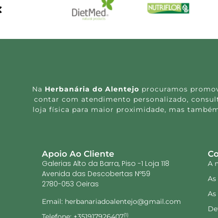
Na
Herbanária do Alentejo
procuramos promover
contar com atendimento personalizado, consulta
loja física para maior proximidade, mas também
Apoio Ao Cliente
Co
Galerias Alto da Barra, Piso -1 Loja 118
A 
Avenida das Descobertas Nº59
As
2780-053 Oeiras
As
Email: herbanariadoalentejo@gmail.com
De
Telefone: +351917926407
(1)