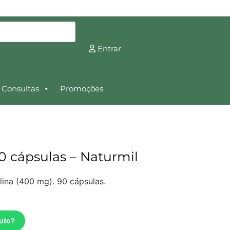
Entrar
Consultas
Promoções
0 cápsulas – Naturmil
lina (400 mg). 90 cápsulas.
uto?