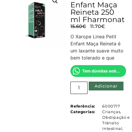
Enfant Maça
Reineta 250
ml Fharmonat
15.60
€
11.70
€
O Xarope Linea Petit
Enfant Maça Reineta é
um laxante suave muito
bem tolerado e que
Tem dúvidas sobre este produto?
Adicionar
Referência:
6000717
Categorias:
Crianças
,
Obstipação e
Trânsito
Intestinal
,