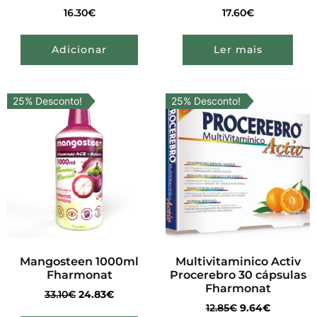
16.30
€
17.60
€
Adicionar
Ler mais
25% Desconto!
25% Desconto!
Mangosteen 1000ml
Multivitaminico Activ
Fharmonat
Procerebro 30 cápsulas
Fharmonat
33.10
€
24.83
€
12.85
€
9.64
€