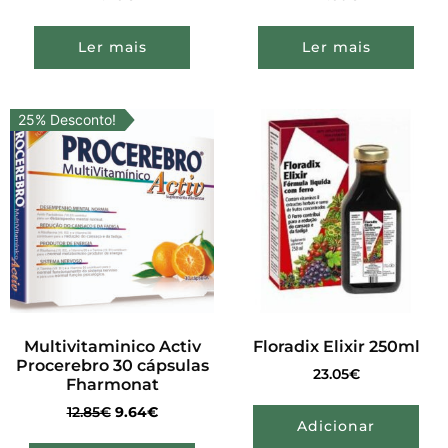
Ler mais
Ler mais
25% Desconto!
Multivitaminico Activ
Floradix Elixir 250ml
Procerebro 30 cápsulas
23.05
€
Fharmonat
12.85
€
9.64
€
Adicionar