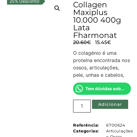
25% Desconto!
Collagen
Maxiplus
10.000 400g
Lata
Fharmonat
20.60
€
15.45
€
O colagénio é uma
proteína encontrada nos
ossos, articulações,
pele, unhas e cabelos,
Tem dúvidas sobre este produto?
Adicionar
Referência:
6700624
Categorias:
Articulações
e Ossos
,