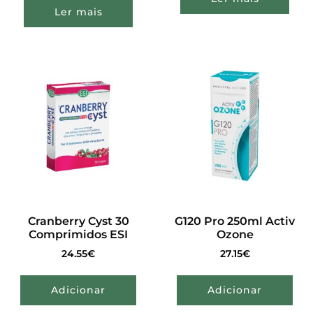
Ler mais
Cranberry Cyst 30
G120 Pro 250ml Activ
Comprimidos ESI
Ozone
24.55
€
27.15
€
Adicionar
Adicionar