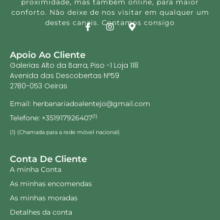
Mico Neo Sibo 60
Moringa xarope 500ml
capsulas Nutridil
Biohera
45.80
€
28.95
€
Adicionar
Adicionar