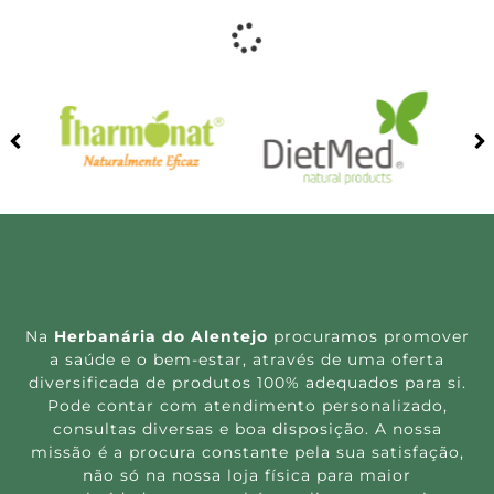
Mega Royal Immunitas
Mico Neo DEF 60 capsulas
Super 20 x 15ml ampolas
Nutridil
29.70
€
45.80
€
Ler mais
Adicionar