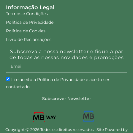
Nutrigummies Kids 60
Nutrigummies Vita C 60
gomas
gomas
17.60
€
26.70
€
Ler mais
Adicionar