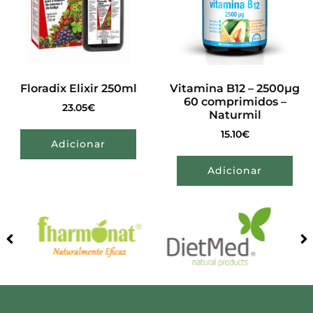
Floradix Elixir 250ml
Vitamina B12 – 2500µg
60 comprimidos –
23.05
€
Naturmil
15.10
€
Adicionar
Adicionar