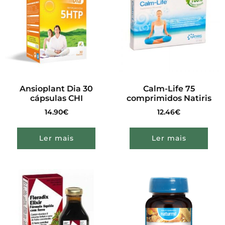
Ansioplant Dia 30
Calm-Life 75
cápsulas CHI
comprimidos Natiris
14.90
€
12.46
€
Ler mais
Ler mais