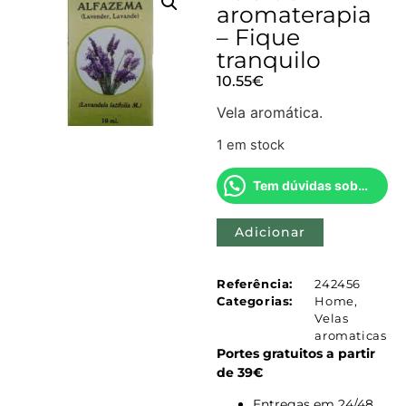
aromaterapia
– Fique
tranquilo
10.55
€
Vela aromática.
1 em stock
Tem dúvidas sobre este produto?
Adicionar
Referência:
242456
Categorias:
Home
,
Velas
aromaticas
Portes gratuitos a partir
de 39€
Entregas em 24/48