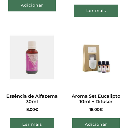
Adicionar
Ler mais
Essência de Alfazema
Aroma Set Eucalipto
30ml
10ml + Difusor
8.00
€
18.00
€
Ler mais
Adicionar