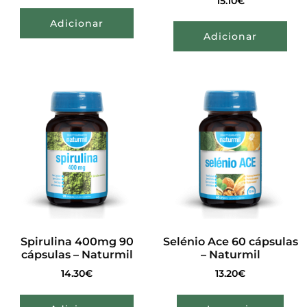
15.10
€
Adicionar
Adicionar
Spirulina 400mg 90
Selénio Ace 60 cápsulas
cápsulas – Naturmil
– Naturmil
14.30
€
13.20
€