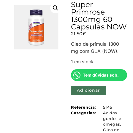
Super
Primrose
1300mg 60
Capsulas NOW
21.50
€
Óleo de prímula 1300
mg com GLA (NOW).
1 em stock
Tem dúvidas sobre este produto?
Adicionar
Referência:
5145
Categorias:
Ácidos
gordos e
ómegas
,
Óleo de