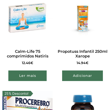
Calm-Life 75
Propotuss Infantil 250ml
comprimidos Natiris
Xarope
12.46
€
14.94
€
Ler mais
Adicionar
25% Desconto!