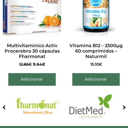
Multivitaminico Activ
Vitamina B12 – 2500µg
Procerebro 30 cápsulas
60 comprimidos –
Fharmonat
Naturmil
12.85
€
9.64
€
15.10
€
Adicionar
Adicionar