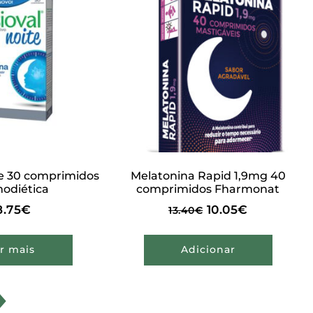
te 30 comprimidos
Melatonina Rapid 1,9mg 40
odiética
comprimidos Fharmonat
8.75
€
10.05
€
13.40
€
r mais
Adicionar