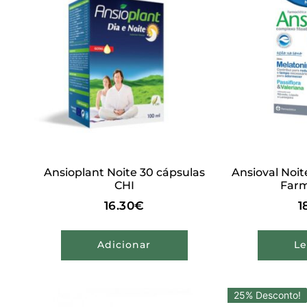
Ansioplant Noite 30 cápsulas
Ansioval Noi
CHI
Farm
16.30
€
1
Adicionar
Le
25% Desconto!