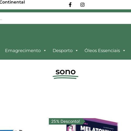
 Continental
Emagrecimento
Desporto
Óleos Essenciais
sono
25% Desconto!