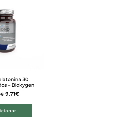
latonina 30
os – Biokygen
9.71
€
5
€
icionar