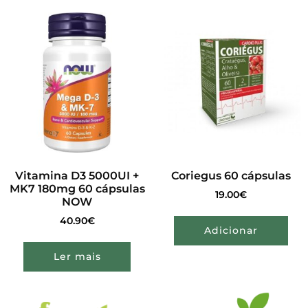
Vitamina D3 5000UI +
Coriegus 60 cápsulas
MK7 180mg 60 cápsulas
19.00
€
NOW
40.90
€
Adicionar
Ler mais