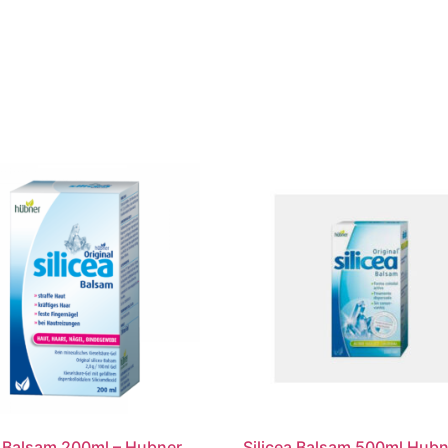
a Balsam 200ml – Hubner
Silicea Balsam 500ml Hubn