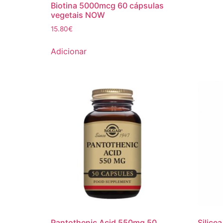
Biotina 5000mcg 60 cápsulas
vegetais NOW
15.80
€
Adicionar
Pantothenic Acid 550mg 50
Silice