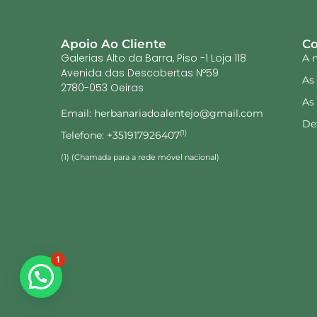
Apoio Ao Cliente
Co
Galerias Alto da Barra, Piso -1 Loja 118
A 
Avenida das Descobertas Nº59
As
2780-053 Oeiras
As
Email: herbanariadoalentejo@gmail.com
De
Telefone: +351917926407
(1)
(1) (Chamada para a rede móvel nacional)
1