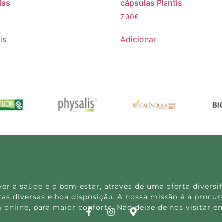
las
cápsulas Plantis
7.90
€
is
Adicionar
 a saúde e o bem-estar, através de uma oferta diversif
s diversas e boa disposição. A nossa missão é a procura
 online, para maior conforto. Não deixe de nos visitar