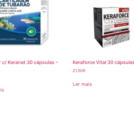
r c/ Keranat 30 cápsulas –
Keraforce Vital 30 cápsula
21.50
€
Ler mais
is