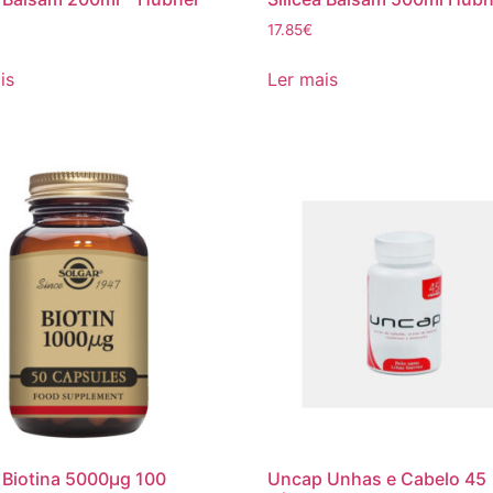
17.85
€
is
Ler mais
 Biotina 5000µg 100
Uncap Unhas e Cabelo 45