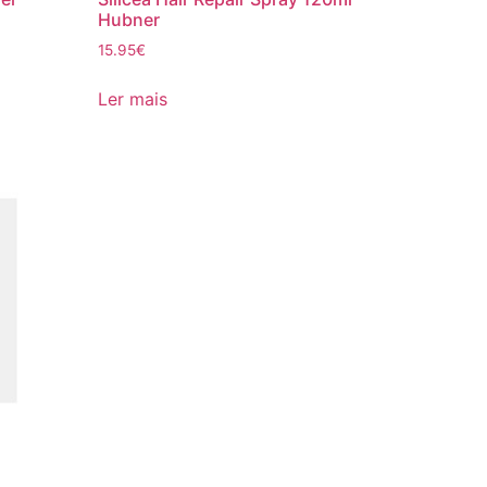
Hubner
15.95
€
Ler mais