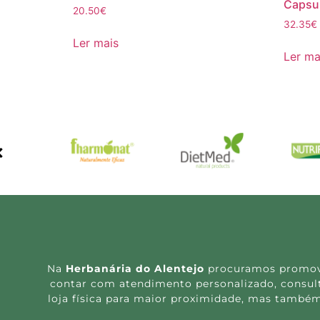
Capsu
20.50
€
32.35
€
Ler mais
Ler ma
Na
Herbanária do Alentejo
procuramos promover
contar com atendimento personalizado, consulta
loja física para maior proximidade, mas também