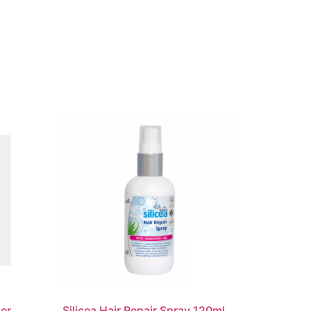
er
Silicea Hair Repair Spray 120ml