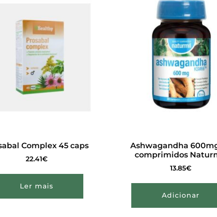
sabal Complex 45 caps
Ashwagandha 600mg
comprimidos Natur
22.41
€
13.85
€
Ler mais
Adicionar