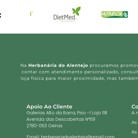
Na
Herbanária do Alentejo
procuramos promover
contar com atendimento personalizado, consulta
loja física para maior proximidade, mas também
Apoio Ao Cliente
Co
Galerias Alto da Barra, Piso -1 Loja 118
A 
Avenida das Descobertas Nº59
As
2780-053 Oeiras
As
Email: herbanariadoalentejo@gmail.com