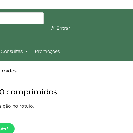
Entrar
Consultas
Promoções
rimidos
30 comprimidos
ição no rótulo.
uto?