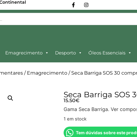
 Continental
Emagrecimento
Desporto
Óleos Essenciais
imentares
/
Emagrecimento
/ Seca Barriga SOS 30 comp
Seca Barriga SOS 
15.50
€
Gama Seca Barriga. Ver compos
1 em stock
Tem dúvidas sobre este prod