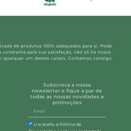
Dietlimão Explosive 30 cápsulas
19.90
€
Ler mais