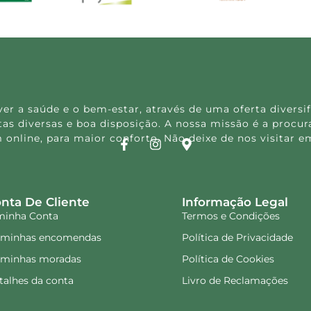
rm Pic 30 cápsulas
Dietlimão 50 comprimidos
is Dietmed
13.87
€
Adicionar
is