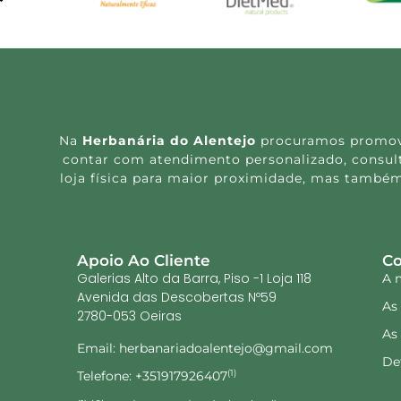
Dieta Pura Max Depur 600ml
Dietfo
vegeta
30.65
€
27.90
€
Ler mais
Ler ma