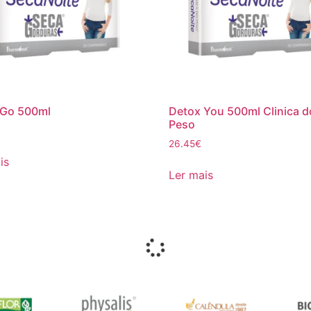
 Go 500ml
Detox You 500ml Clinica d
Peso
26.45
€
is
Ler mais