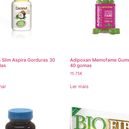
 Slim Aspira Gorduras 30
Adipoxan Memofame Gum
las
40 gomas
15.75
€
nar
Ler mais