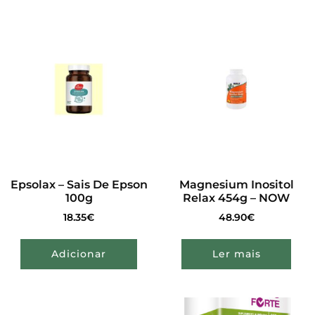
Epsolax – Sais De Epson
Magnesium Inositol
100g
Relax 454g – NOW
18.35
€
48.90
€
Adicionar
Ler mais