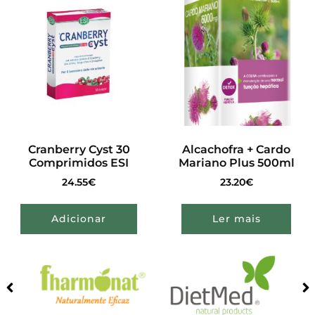
Cranberry Cyst 30
Alcachofra + Cardo
Comprimidos ESI
Mariano Plus 500ml
24.55
€
23.20
€
Adicionar
Ler mais