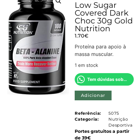
Low Sugar
Covered Dark
Choc 30g Gold
Nutrition
1.70
€
Proteína para apoio à
massa muscular.
1 em stock
Tem dúvidas sobre este produto?
Adicionar
Referência:
5075
Categoria:
Nutrição
Desportiva
Portes gratuitos a partir
de 39€