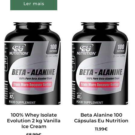
Ler mais
100% Whey Isolate
Beta Alanine 100
Evolution 2 kg Vanilla
Cápsulas Eu Nutrition
Ice Cream
11.99
€
68.99
€