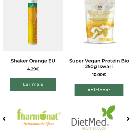
Shaker Orange EU
Super Vegan Protein Bio
250g Iswari
4.29
€
10.00
€
Ler mais
Adicionar