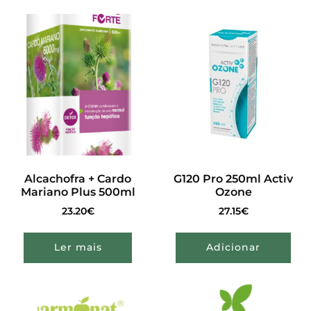
Alcachofra + Cardo
G120 Pro 250ml Activ
Mariano Plus 500ml
Ozone
23.20
€
27.15
€
Ler mais
Adicionar