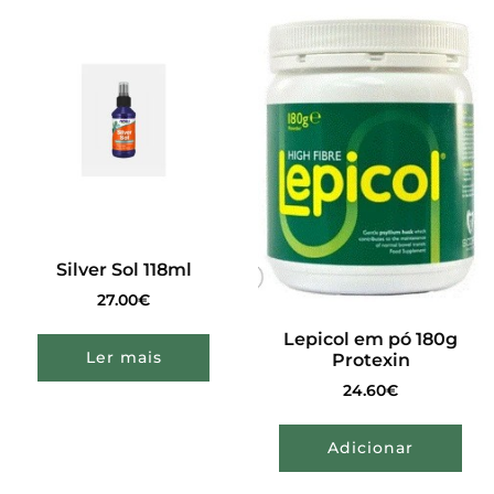
Silver Sol 118ml
27.00
€
Lepicol em pó 180g
Ler mais
Protexin
24.60
€
Adicionar