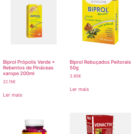
Biprol Própolis Verde +
Biprol Rebuçados Peitorais
Rebentos de Pináceas
50g
xarope 200ml
3.85
€
22.15
€
Ler mais
Ler mais