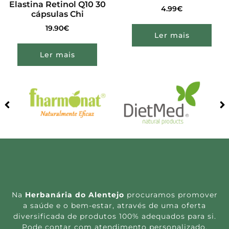
Elastina Retinol Q10 30
4.99
€
cápsulas Chi
19.90
€
Ler mais
Ler mais
Na
Herbanária do Alentejo
procuramos promover
a saúde e o bem-estar, através de uma oferta
diversificada de produtos 100% adequados para si.
Pode contar com atendimento personalizado,