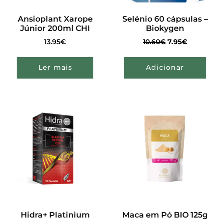
Ansioplant Xarope
Selénio 60 cápsulas –
Júnior 200ml CHI
Biokygen
13.95
€
10.60
€
7.95
€
Ler mais
Adicionar
Hidra+ Platinium
Maca em Pó BIO 125g