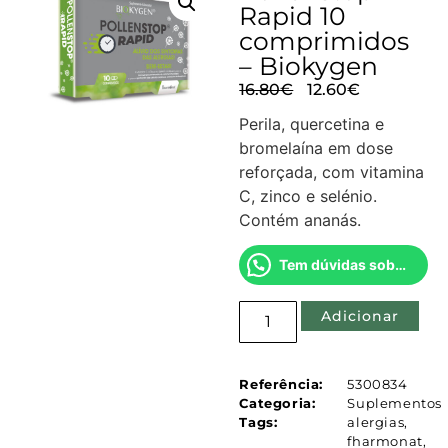
Rapid 10
comprimidos
– Biokygen
16.80
€
12.60
€
Perila, quercetina e
bromelaína em dose
reforçada, com vitamina
C, zinco e selénio.
Contém ananás.
Tem dúvidas sobre este produto?
Adicionar
Referência:
5300834
Categoria:
Suplementos
Tags:
alergias
,
fharmonat
,