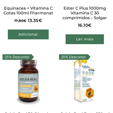
Equinacea + Vitamina C
Ester C Plus 1000mg
Gotas 100ml Fharmonat
Vitamina C 30
comprimidos – Solgar
13.35
€
17.80
€
16.10
€
Adicionar
Ler mais
25% Desconto!
20% Desconto!