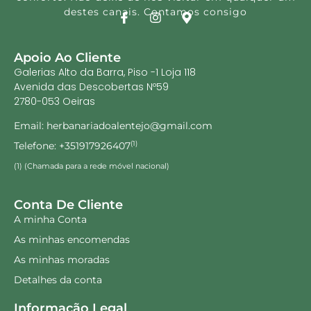
Pollenstop 30
Pollenstop Rapid 10
comprimidos – Biokygen
comprimidos – Biokygen
12.60
€
12.60
€
16.80
€
16.80
€
Adicionar
Adicionar
25% Desconto!