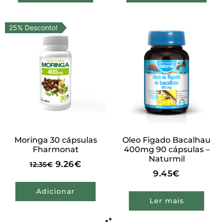
25% Desconto!
Moringa 30 cápsulas
Oleo Figado Bacalhau
Fharmonat
400mg 90 cápsulas –
Naturmil
9.26
€
12.35
€
9.45
€
Adicionar
Ler mais