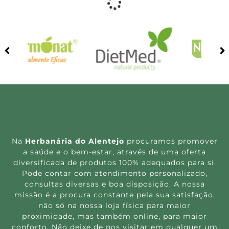
25% Desconto!
Pau D’Arco 200 ml
Pau D’Arco 500 ml
Juventos
9.89
€
13.19
€
18.25
€
Adicionar
Ler mais
25% Desconto!
25% Desconto!