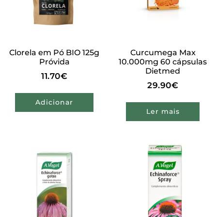
Clorela em Pó BIO 125g
Curcumega Max
Próvida
10.000mg 60 cápsulas
Dietmed
11.70
€
29.90
€
Adicionar
Ler mais