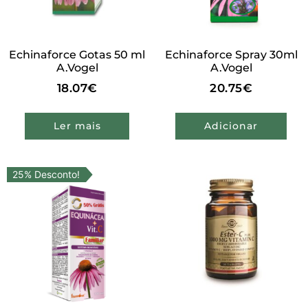
Echinaforce Gotas 50 ml
Echinaforce Spray 30ml
A.Vogel
A.Vogel
18.07
€
20.75
€
Ler mais
Adicionar
25% Desconto!