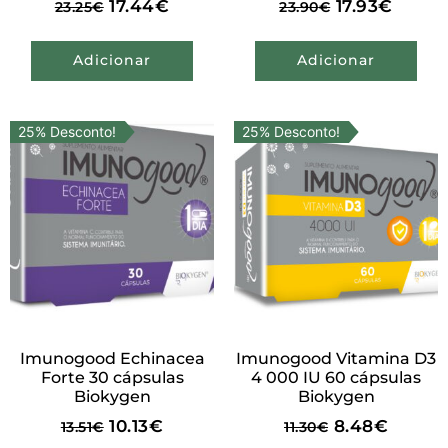
17.44
€
17.93
€
23.25
€
23.90
€
Adicionar
Adicionar
25% Desconto!
25% Desconto!
Imunogood Echinacea
Imunogood Vitamina D3
Forte 30 cápsulas
4 000 IU 60 cápsulas
Biokygen
Biokygen
10.13
€
8.48
€
13.51
€
11.30
€