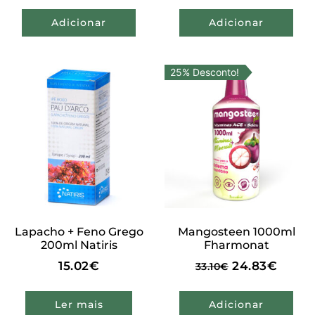
Adicionar
Adicionar
25% Desconto!
Lapacho + Feno Grego
Mangosteen 1000ml
200ml Natiris
Fharmonat
15.02
€
24.83
€
33.10
€
Ler mais
Adicionar