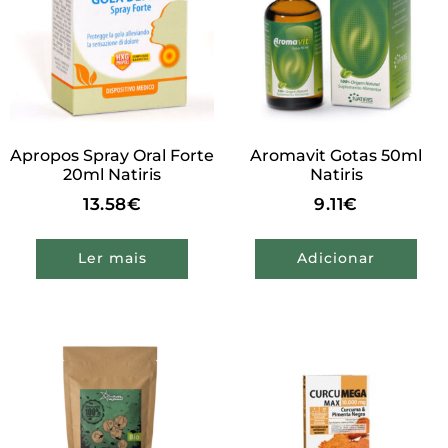
Apropos Spray Oral Forte
Aromavit Gotas 50ml
20ml Natiris
Natiris
13.58
€
9.11
€
Ler mais
Adicionar