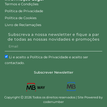
Própolis + Pinheiro
Própolis 100% Gotas
200ml
50ml
11.55
€
15.20
€
15.40
€
Adicionar
Ler mais