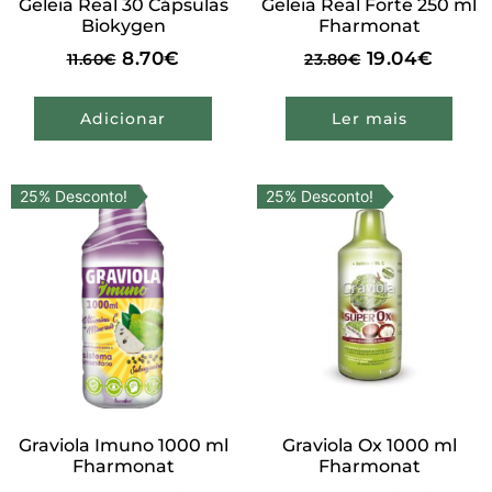
Geleia Real 30 Cápsulas
Geleia Real Forte 250 ml
Biokygen
Fharmonat
8.70
€
19.04
€
11.60
€
23.80
€
Adicionar
Ler mais
25% Desconto!
25% Desconto!
Graviola Imuno 1000 ml
Graviola Ox 1000 ml
Fharmonat
Fharmonat