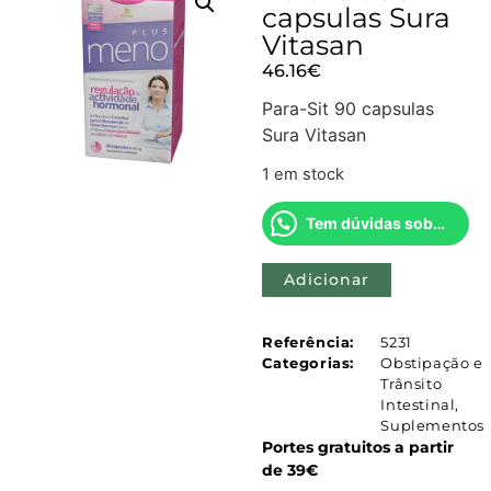
capsulas Sura
Vitasan
46.16
€
Para-Sit 90 capsulas
Sura Vitasan
1 em stock
Tem dúvidas sobre este produto?
Adicionar
Referência:
5231
Categorias:
Obstipação e
Trânsito
Intestinal
,
Suplementos
Portes gratuitos a partir
de 39€