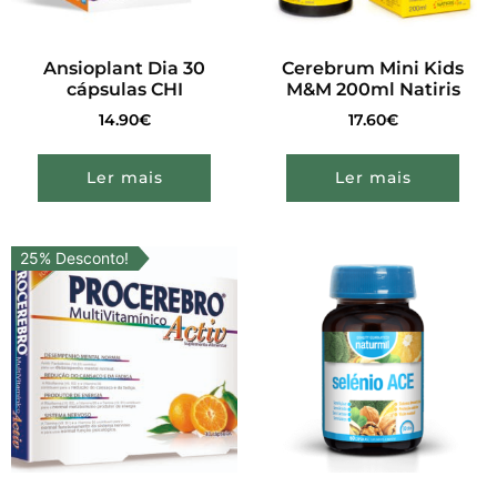
Ansioplant Dia 30
Cerebrum Mini Kids
cápsulas CHI
M&M 200ml Natiris
14.90
€
17.60
€
Ler mais
Ler mais
25% Desconto!