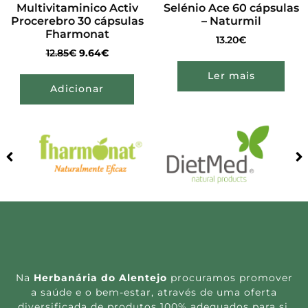
Multivitaminico Activ
Selénio Ace 60 cápsulas
Procerebro 30 cápsulas
– Naturmil
Fharmonat
13.20
€
12.85
€
9.64
€
Ler mais
Adicionar
Na
Herbanária do Alentejo
procuramos promover
a saúde e o bem-estar, através de uma oferta
diversificada de produtos 100% adequados para si.