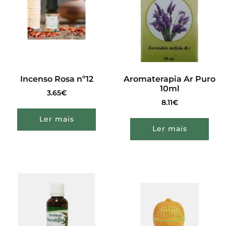
Incenso Rosa nº12
Aromaterapia Ar Puro
10ml
3.65
€
8.11
€
Ler mais
Ler mais