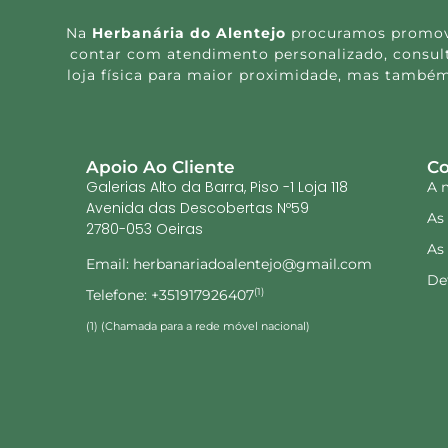
Na
Herbanária do Alentejo
procuramos promover
contar com atendimento personalizado, consulta
loja física para maior proximidade, mas também
Apoio Ao Cliente
Co
Galerias Alto da Barra, Piso -1 Loja 118
A 
Avenida das Descobertas Nº59
As
2780-053 Oeiras
As
Email: herbanariadoalentejo@gmail.com
De
Telefone: +351917926407
(1)
(1) (Chamada para a rede móvel nacional)