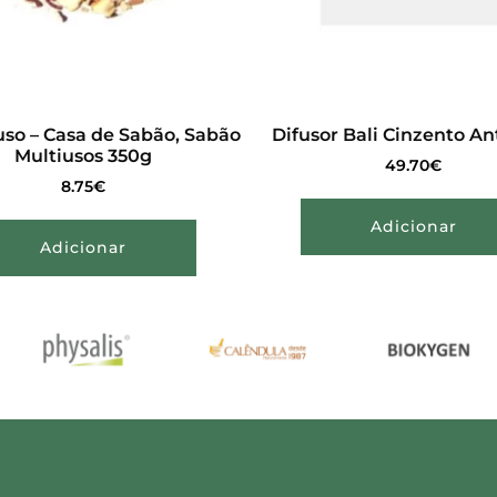
so – Casa de Sabão, Sabão
Difusor Bali Cinzento An
Multiusos 350g
49.70
€
8.75
€
Adicionar
Adicionar