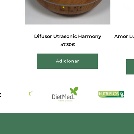
Difusor Utrasonic Harmony
Amor Lu
47.30
€
Adicionar