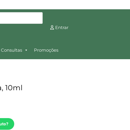
Entrar
Consultas
Promoções
, 10ml
uto?