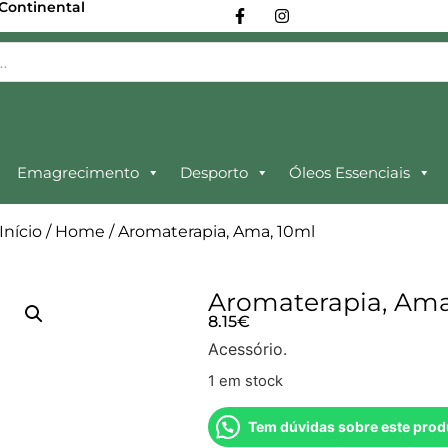
 Continental
Emagrecimento
Desporto
Óleos Essenciais
Início
/
Home
/ Aromaterapia, Ama, 10ml
Aromaterapia, Ama
8.15
€
Acessório.
1 em stock
Tem dúvidas sobre este prod