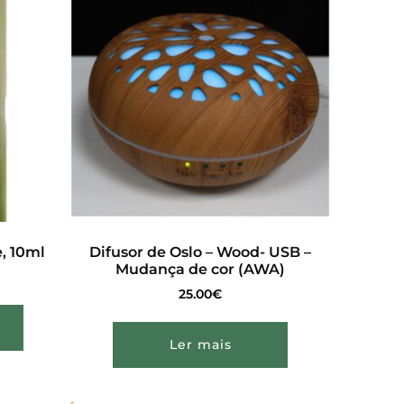
, 10ml
Difusor de Oslo – Wood- USB –
Mudança de cor (AWA)
25.00
€
Ler mais