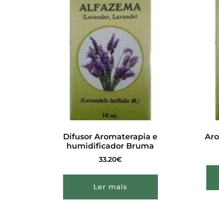
Difusor Aromaterapia e
Aro
humidificador Bruma
33.20
€
Ler mais