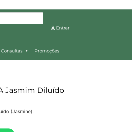
Entrar
Consultas
Promoções
A Jasmim Diluído
uído (Jasmine).