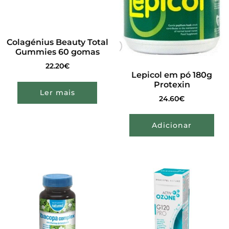
Colagénius Beauty Total
Gummies 60 gomas
22.20
€
Lepicol em pó 180g
Protexin
Ler mais
24.60
€
Adicionar