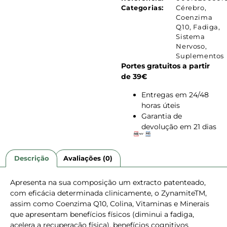
Categorias:
Cérebro
,
Coenzima
Q10
,
Fadiga
,
Sistema
Nervoso
,
Suplementos
Portes gratuitos a partir
de 39€
Entregas em 24/48
horas úteis
Garantia de
devolução em 21 dias
Descrição
Avaliações (0)
Apresenta na sua composição um extracto patenteado,
com eficácia determinada clinicamente, o ZynamiteTM,
assim como Coenzima Q10, Colina, Vitaminas e Minerais
que apresentam benefícios físicos (diminui a fadiga,
acelera a recuperação física), benefícios cognitivos