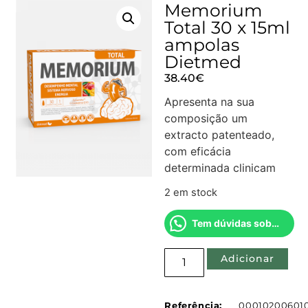
Memorium
Total 30 x 15ml
ampolas
Dietmed
38.40
€
Apresenta na sua
composição um
extracto patenteado,
com eficácia
determinada clinicam
2 em stock
Tem dúvidas sobre este produto?
Adicionar
Referência:
00010200601