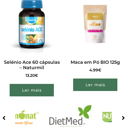
Selénio Ace 60 cápsulas
Maca em Pó BIO 125g
– Naturmil
4.99
€
13.20
€
Ler mais
Ler mais