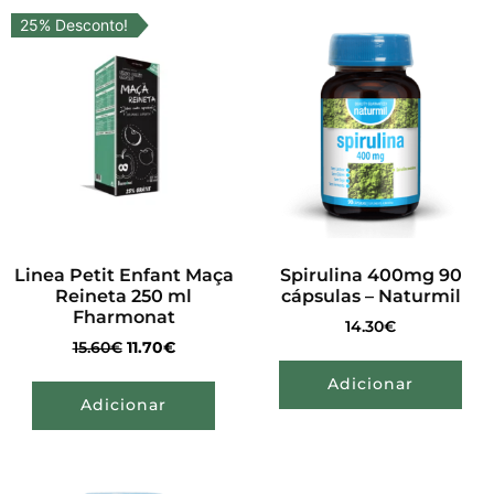
25% Desconto!
Linea Petit Enfant Maça
Spirulina 400mg 90
Reineta 250 ml
cápsulas – Naturmil
Fharmonat
14.30
€
15.60
€
11.70
€
Adicionar
Adicionar