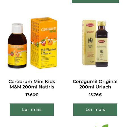
Cerebrum Mini Kids
Ceregumil Original
M&M 200ml Natiris
200ml Uriach
17.60
€
15.76
€
Ler mais
Ler mais