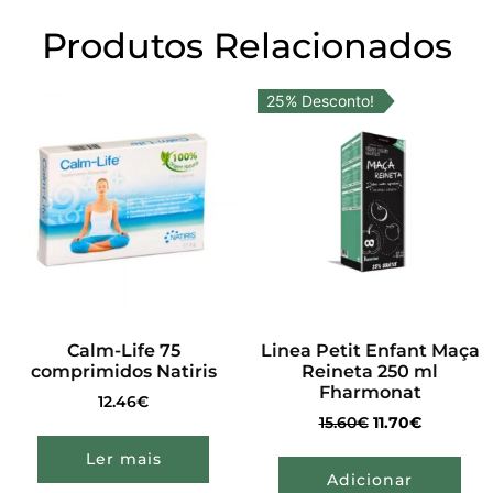
Produtos Relacionados
25% Desconto!
Calm-Life 75
Linea Petit Enfant Maça
comprimidos Natiris
Reineta 250 ml
Fharmonat
12.46
€
15.60
€
11.70
€
Ler mais
Adicionar