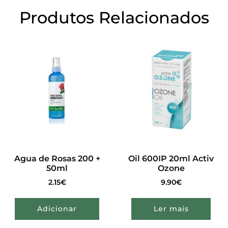
Produtos Relacionados
Agua de Rosas 200 +
Oil 600IP 20ml Activ
50ml
Ozone
2.15
€
9.90
€
Adicionar
Ler mais