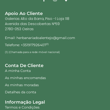
Kit Creme de Mãos 60ml +
Lola Meu Cacho Minha
Creme de Rosto Erva Doce
Vida – Condicionador 500
100ml
ml
19.45
€
16.40
€
Adicionar
Ler mais