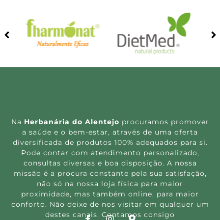
Gel de Lavagem Mãos e
Kit Creme + Gel de
Corpo Erva Doce 300ml
Lavagem Mãos e Corpo
Erva Doce 300ml
0.00
€
18.80
€
Ler mais
Ler mais