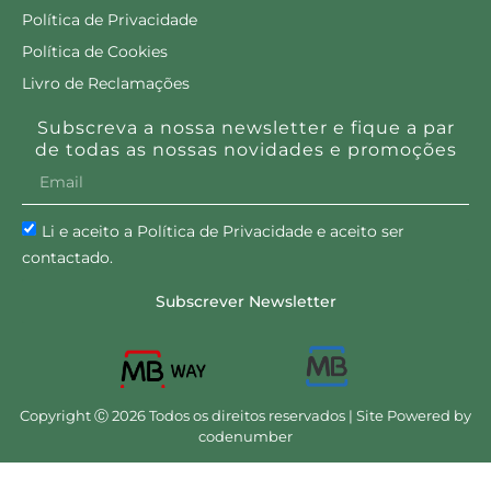
Lola Meu Cacho Minha
Lola Meu Cacho Minha
Vida – Jelly Gel 500 ml
Vida – Shampoo 500 ml
14.20
€
18.20
€
Ler mais
Ler mais