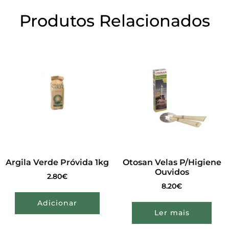
Produtos Relacionados
Argila Verde Próvida 1kg
Otosan Velas P/Higiene
Ouvidos
2.80
€
8.20
€
Adicionar
Ler mais