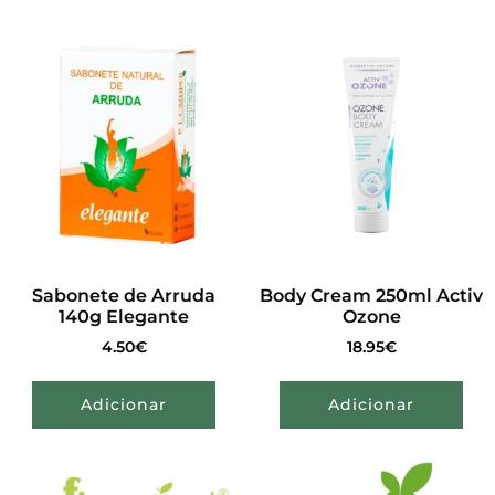
Sabonete de Arruda
Body Cream 250ml Activ
140g Elegante
Ozone
4.50
€
18.95
€
Adicionar
Adicionar