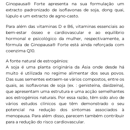
Ginopausa® Forte apresenta na sua formulação um
extracto padronizado de isoflavonas de soja, dong quai,
lúpulo e um extracto de agno-casto.
Para além das vitaminas D e B6, vitaminas essenciais ao
bem-estar ósseo e cardiovascular e ao equilíbrio
hormonal e psicológico da mulher, respectivamente, a
fórmula de Ginopausa® Forte está ainda reforçada com
coenzima Q10.
A fonte natural de estrogénios:
A soja é uma planta originária da Ásia onde desde há
muito é utilizada no regime alimentar dos seus povos.
Das suas sementes extraem-se vários compostos, entre os
quais, as isoflavonas de soja (ex. : genisteína, daidzeína),
que apresentam uma estrutura e uma acção semelhantes
aos estrogénios naturais. Por essa razão, têm sido alvo de
vários estudos clínicos que têm demonstrado o seu
potencial na redução dos sintomas associados à
menopausa. Para além disso, parecem também contribuir
para a redução do risco cardiovascular.