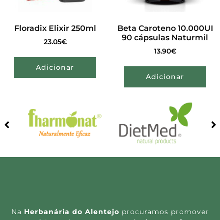
Floradix Elixir 250ml
Beta Caroteno 10.000UI
90 cápsulas Naturmil
23.05
€
13.90
€
Adicionar
Adicionar
Na
Herbanária do Alentejo
procuramos promover