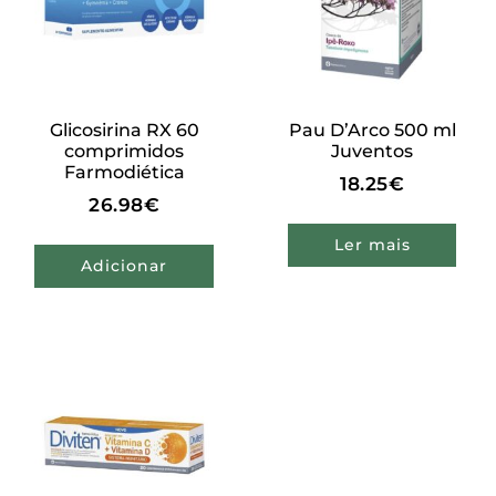
Glicosirina RX 60
Pau D’Arco 500 ml
comprimidos
Juventos
Farmodiética
18.25
€
26.98
€
Ler mais
Adicionar