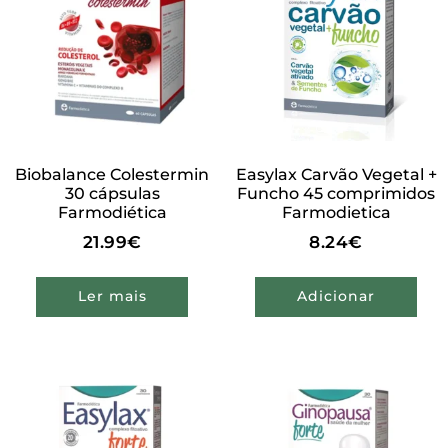
Biobalance Colestermin
Easylax Carvão Vegetal +
30 cápsulas
Funcho 45 comprimidos
Farmodiética
Farmodietica
21.99
€
8.24
€
Ler mais
Adicionar