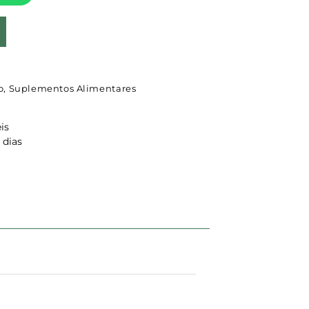
o
,
Suplementos Alimentares
is
 dias