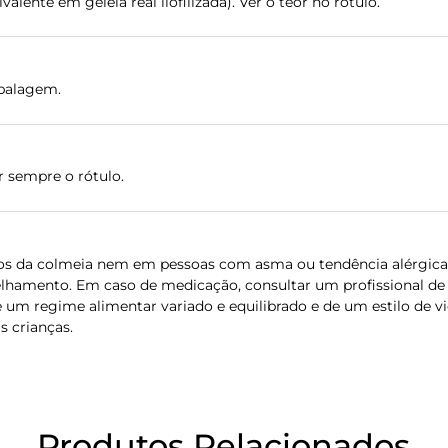
alente em geleia real liofilizada). Ver o teor no rótulo.
balagem.
r sempre o rótulo.
dutos da colmeia nem em pessoas com asma ou tendência alérgi
hamento. Em caso de medicação, consultar um profissional de
 um regime alimentar variado e equilibrado e de um estilo de vi
s crianças.
Produtos Relacionados