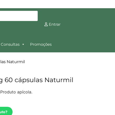
Entrar
Consultas
Promoções
las Naturmil
g 60 cápsulas Naturmil
 Produto apícola.
uto?