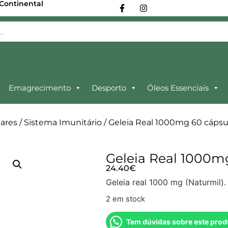
 Continental
Emagrecimento
Desporto
Óleos Essenciais
ares
/
Sistema Imunitário
/ Geleia Real 1000mg 60 cápsu
Geleia Real 1000m
24.40
€
Geleia real 1000 mg (Naturmil).
2 em stock
Tem dúvidas sobre este prod