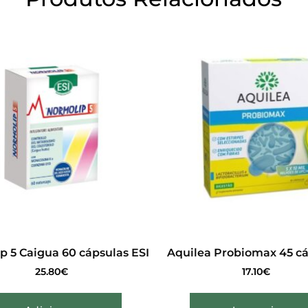
p 5 Caigua 60 cápsulas ESI
Aquilea Probiomax 45 c
25.80
€
17.10
€