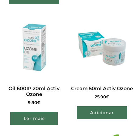
Oil 600IP 20ml Activ
Cream 50ml Activ Ozone
Ozone
25.90
€
9.90
€
Adicionar
Ler mais