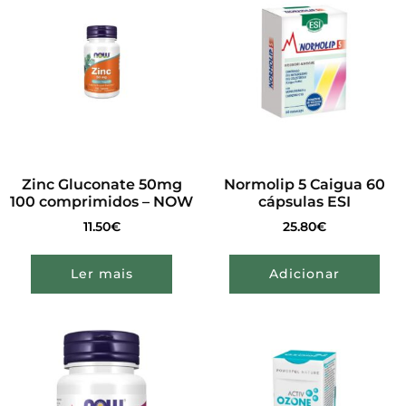
Zinc Gluconate 50mg
Normolip 5 Caigua 60
100 comprimidos – NOW
cápsulas ESI
11.50
€
25.80
€
Ler mais
Adicionar