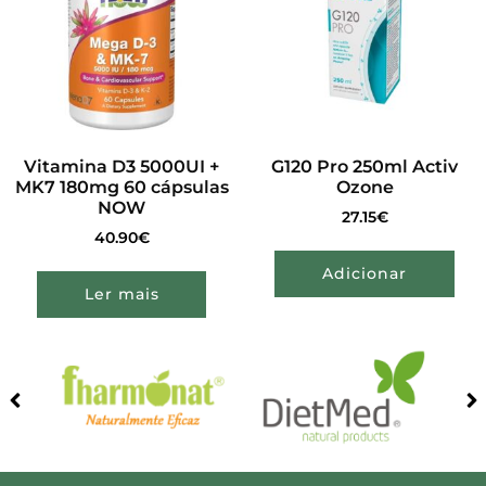
Vitamina D3 5000UI +
G120 Pro 250ml Activ
MK7 180mg 60 cápsulas
Ozone
NOW
27.15
€
40.90
€
Adicionar
Ler mais