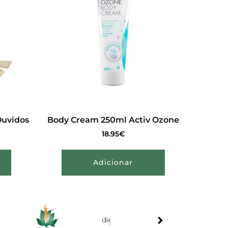
Ouvidos
Body Cream 250ml Activ Ozone
18.95
€
Adicionar