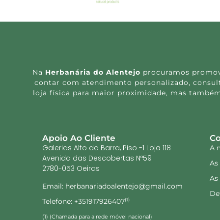
Na
Herbanária do Alentejo
procuramos promover
contar com atendimento personalizado, consulta
loja física para maior proximidade, mas também
Apoio Ao Cliente
Co
Galerias Alto da Barra, Piso -1 Loja 118
A 
Avenida das Descobertas Nº59
As
2780-053 Oeiras
As
Email: herbanariadoalentejo@gmail.com
De
Telefone: +351917926407
(1)
(1) (Chamada para a rede móvel nacional)