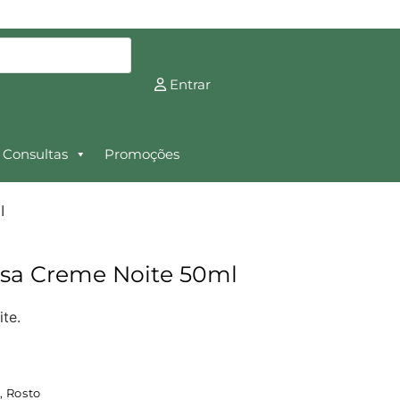
Entrar
Consultas
Promoções
l
osa Creme Noite 50ml
te.
,
Rosto