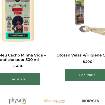
Meu Cacho Minha Vida –
Otosan Velas P/Higiene 
ondicionador 500 ml
8.20
€
16.40
€
Ler mais
Ler mais