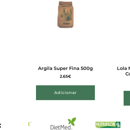
Argila Super Fina 500g
Lola 
C
2.65
€
Adicionar