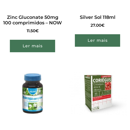
Zinc Gluconate 50mg
Silver Sol 118ml
100 comprimidos – NOW
27.00
€
11.50
€
Ler mais
Ler mais