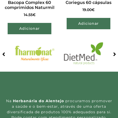
Bacopa Complex 60
Coriegus 60 cápsulas
comprimidos Naturmil
19.00
€
14.55
€
Adicionar
Adicionar
Na
Herbanária do Alentejo
procuramos promover
a saúde e o bem-estar, através de uma oferta
diversificada de produtos 100% adequados para si.
Pode contar com atendimento personalizado,