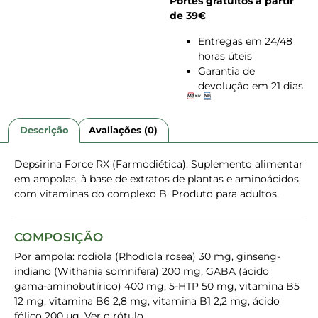
Portes gratuitos a partir
de 39€
Entregas em 24/48
horas úteis
Garantia de
devolução em 21 dias
Descrição
Avaliações (0)
Depsirina Force RX (Farmodiética). Suplemento alimentar
em ampolas, à base de extratos de plantas e aminoácidos,
com vitaminas do complexo B. Produto para adultos.
COMPOSIÇÃO
Por ampola: rodiola (Rhodiola rosea) 30 mg, ginseng-
indiano (Withania somnifera) 200 mg, GABA (ácido
gama-aminobutírico) 400 mg, 5-HTP 50 mg, vitamina B5
12 mg, vitamina B6 2,8 mg, vitamina B1 2,2 mg, ácido
fólico 200 µg. Ver o rótulo.