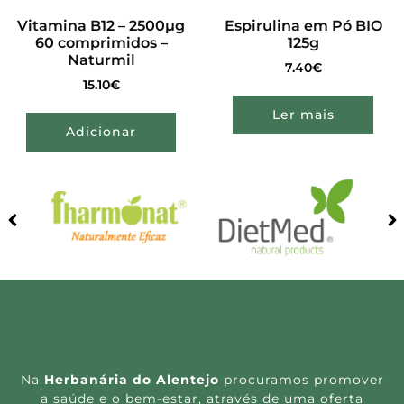
Vitamina B12 – 2500µg
Espirulina em Pó BIO
60 comprimidos –
125g
Naturmil
7.40
€
15.10
€
Ler mais
Adicionar
Na
Herbanária do Alentejo
procuramos promover
a saúde e o bem-estar, através de uma oferta