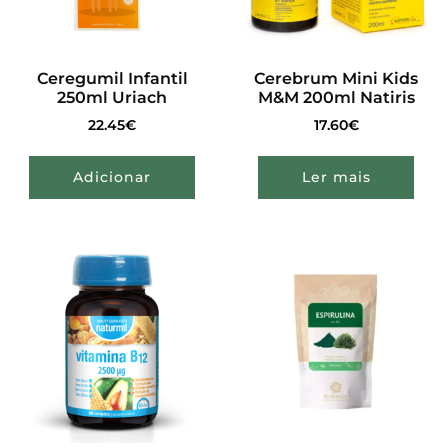
Ceregumil Infantil
Cerebrum Mini Kids
250ml Uriach
M&M 200ml Natiris
22.45
€
17.60
€
Adicionar
Ler mais