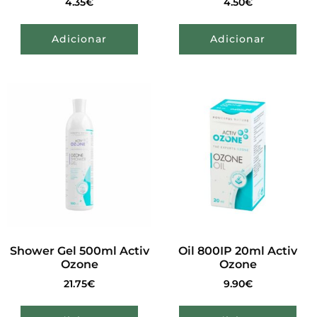
4.35
€
4.50
€
Adicionar
Adicionar
Shower Gel 500ml Activ
Oil 800IP 20ml Activ
Ozone
Ozone
21.75
€
9.90
€