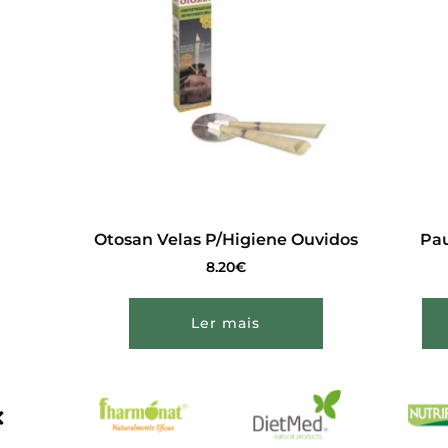
Otosan Velas P/Higiene Ouvidos
Pa
8.20
€
Ler mais