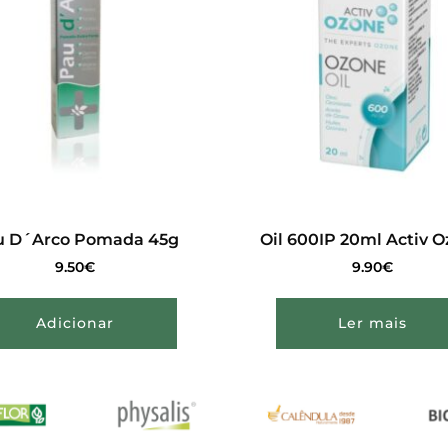
u D´Arco Pomada 45g
Oil 600IP 20ml Activ 
9.50
€
9.90
€
Adicionar
Ler mais