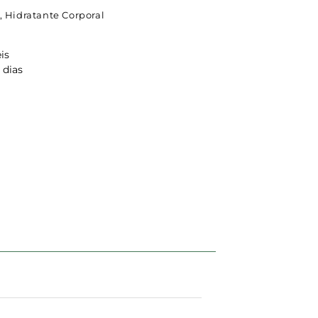
,
Hidratante Corporal
is
 dias