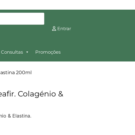
Entrar
Consultas
Promoções
lastina 200ml
fir. Colagénio &
io & Elastina.