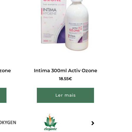
Ozone
Intima 300ml Activ Ozone
18.55
€
Ler mais