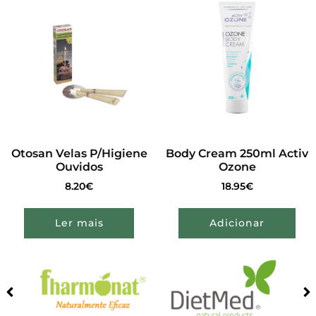
Otosan Velas P/Higiene
Body Cream 250ml Activ
Ouvidos
Ozone
8.20
€
18.95
€
Ler mais
Adicionar